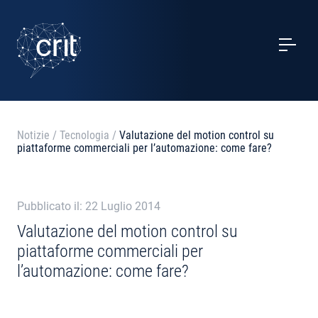
SERVIZI
CASI STUDIO
EVENTI
Notizie
/
Tecnologia
/
Valutazione del motion control su
piattaforme commerciali per l’automazione: come fare?
PROGETTI
NOTIZIE
Pubblicato il: 22 Luglio 2014
Valutazione del motion control su
piattaforme commerciali per
CHI SIAMO
l’automazione: come fare?
CONTATTI