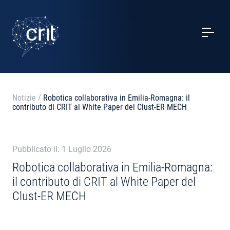
SERVIZI
CASI STUDIO
EVENTI
Notizie
/
Robotica collaborativa in Emilia-Romagna: il
contributo di CRIT al White Paper del Clust-ER MECH
PROGETTI
NOTIZIE
Pubblicato il: 1 Luglio 2026
Robotica collaborativa in Emilia-Romagna:
il contributo di CRIT al White Paper del
CHI SIAMO
Clust-ER MECH
CONTATTI