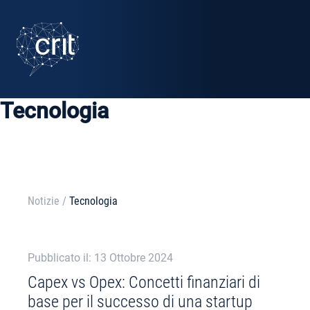
SERVIZI
CASI STUDIO
Tecnologia
EVENTI
PROGETTI
NOTIZIE
Notizie
/
Tecnologia
CHI SIAMO
Pubblicato il: 13 Ottobre 2024
Capex vs Opex: Concetti finanziari di
AREA RISERVATA
base per il successo di una startup