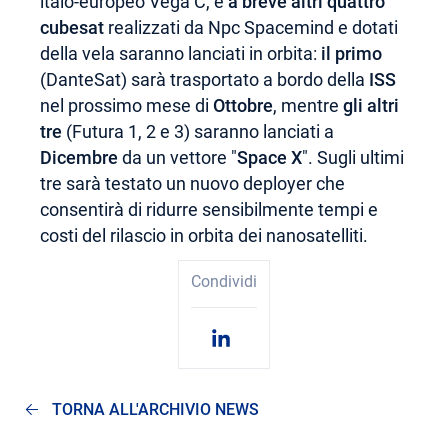
italo-europeo Vega C, e
a breve
altri quattro
cubesat
realizzati da Npc Spacemind e dotati
della vela saranno lanciati in orbita:
il primo
(DanteSat) sarà trasportato a bordo della
ISS
nel prossimo mese di
Ottobre
, mentre
gli altri
tre
(Futura 1, 2 e 3) saranno lanciati a
Dicembre
da un vettore "
Space X
". Sugli ultimi
tre sarà testato un nuovo deployer che
consentirà di ridurre sensibilmente tempi e
costi del rilascio in orbita dei nanosatelliti.
Condividi
TORNA ALL'ARCHIVIO NEWS