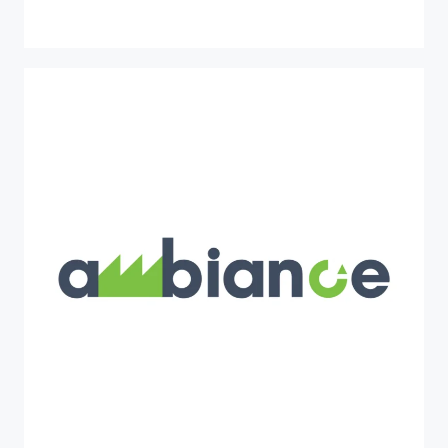
MASTERLY
MASTERLY ( ni
M
ble
A
rtificial intelligence driven
robotic
S
olu
T
ions for
E
fficient and self-dete
R
mined
hand
L
ing and assembl
Y
operations)
HORIZON EUROPE
AMBIANCE