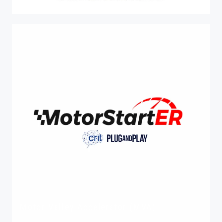
SEISIA (Scouting ed Eventi Ibridi Supportati
dall’Intelligenza Artificiale)
Motor Valley Accelerator (MVA)
Motor Valley Accelerator (MVA)