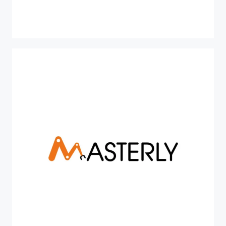
HORIZON EUROPE
ONE4ALL
ONE4ALL (Agile and Modular cyber-physical
technologies supported by data-driven digital tools
to reinforce manufacturing resilience)
HORIZON EUROPE