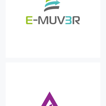
PR-FESR 2021-2027
E-MUV3R
Piattaforma Elettrica MUltiuso per mobilità
sostenibile di Veicoli a 3 Ruote in ambienti cittadini