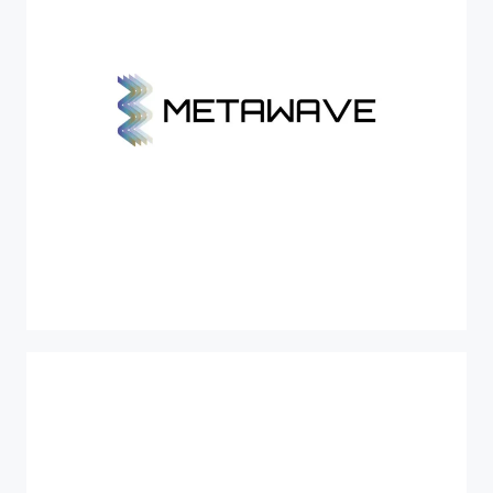
AREA RISERVATA
HORIZON EUROPE
METAWAVE
High-temperature
heating
processes
with
breakthrough
microwave
and
digital
technologies
for
increased
energy
efficiency