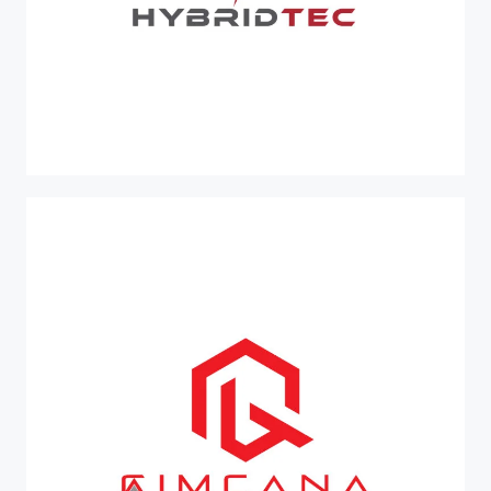
PR-FESR 2021-2027
HybridTec
La nuova tecnologia dei motori ibridi per moto