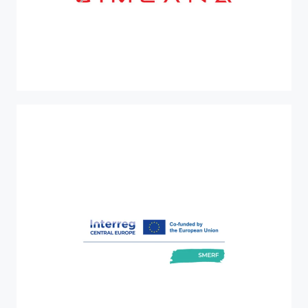
PR-FESR 2021-2027
GIMCANA
GIunzioni Metallo-Composito ad Alta resisteNzA