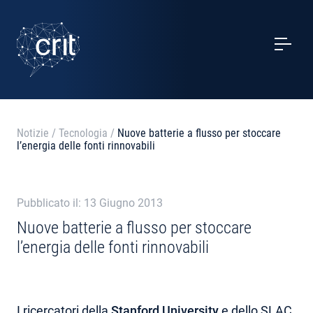
SERVIZI
CASI STUDIO
EVENTI
Notizie
/
Tecnologia
/
Nuove batterie a flusso per stoccare
l’energia delle fonti rinnovabili
PROGETTI
NOTIZIE
Pubblicato il: 13 Giugno 2013
Nuove batterie a flusso per stoccare
l’energia delle fonti rinnovabili
CHI SIAMO
CONTATTI
I ricercatori della
Stanford University
e dello
SLAC