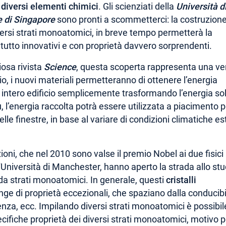
da diversi elementi chimici
. Gli scienziati della
Università d
e di Singapore
sono pronti a scommetterci: la costruzione
iversi strati monoatomici, in breve tempo permetterà la
el tutto innovativi e con proprietà davvero sorprendenti.
osa rivista
Science
, questa scoperta rappresenta una ve
pio, i nuovi materiali permetteranno di ottenere l’energia
n intero edificio semplicemente trasformando l’energia so
iù, l’energia raccolta potrà essere utilizzata a piacimento 
elle finestre, in base al variare di condizioni climatiche e
ioni, che nel 2010 sono valse il premio Nobel ai due fisici
niversità di Manchester, hanno aperto la strada allo stu
i da strati monoatomici. In generale, questi
cristalli
ge di proprietà eccezionali, che spaziano dalla conducibi
renza, ecc. Impilando diversi strati monoatomici è possibil
cifiche proprietà dei diversi strati monoatomici, motivo p