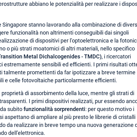
erostrutture abbiano le potenzialità per realizzare i disposi
e Singapore stanno lavorando alla combinazione di divers
ngere funzionalità non altrimenti conseguibili dai singoli
ealizzazione di dispositivi per l’optoelettronica e la fotonic
o più strati moatomici di altri materiali, nello specifico
 (Transition Metal Dichalcogenides - TMDC)
, i ricercatori
i estremamente sensibili ed efficienti. I primi risultati ott
tti talmente promettenti da far ipotizzare a breve termine 
ili e celle fotovoltaiche particolarmente efficienti.
proprietà di assorbimento della luce, mentre gli strati di
rasparenti. I primi dispositivi realizzati, pur essendo anc
 da subito
funzionalità sorprendenti
: per questo motivo i
 aspettano di ampliare al più presto le librerie di cristalli
odo da realizzare in breve tempo una nuova generazione d
ndo dell’elettronica.