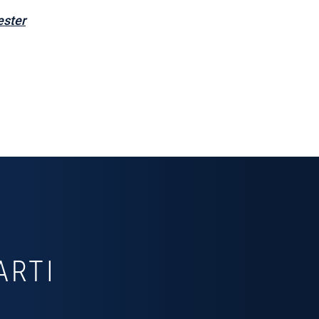
ester
ARTI