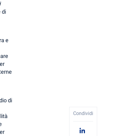
i
 di
ra e
lare
per
sterne
dio di
Condividi
lità
e
er