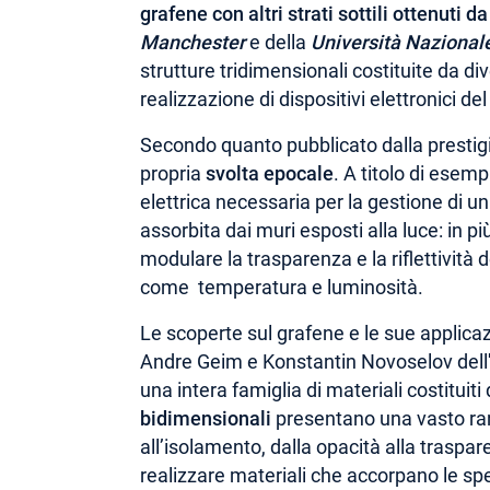
grafene con altri strati sottili ottenuti 
Manchester
e della
Università Nazional
strutture tridimensionali costituite da d
realizzazione di dispositivi elettronici d
Secondo quanto pubblicato dalla prestigi
propria
svolta epocale
. A titolo di esem
elettrica necessaria per la gestione di u
assorbita dai muri esposti alla luce: in p
modulare la trasparenza e la riflettività d
come temperatura e luminosità.
Le scoperte sul grafene e le sue applicaz
Andre Geim e Konstantin Novoselov dell'U
una intera famiglia di materiali costituit
bidimensionali
presentano una vasto ran
all’isolamento, dalla opacità alla traspa
realizzare materiali che accorpano le spe