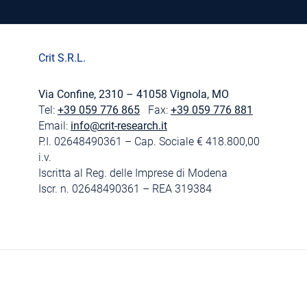
Crit S.R.L.
Via Confine, 2310 – 41058 Vignola, MO
Tel:
+39 059 776 865
Fax:
+39 059 776 881
Email:
info@crit-research.it
P.I. 02648490361 – Cap. Sociale € 418.800,00
i.v.
Iscritta al Reg. delle Imprese di Modena
Iscr. n. 02648490361 – REA 319384