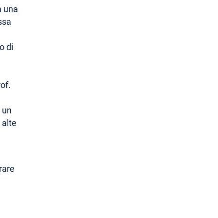
in una
ossa
o di
of.
à un
 alte
a
orare