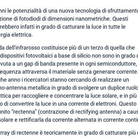
anni le potenzialità di una nuova tecnologia di sfruttament
azione di fotodiodi di dimensioni nanometriche. Questi
arebbero infatti in grado di catturare la luce in tutte le
gia elettrica.
 dell'infrarosso costituisce più di un terzo di quella che
ispositivi fotovoltaici a base di silicio non sono in grado 
dovuta a un gap di banda presente in ogni semiconduttore,
frequenza attraversa il materiale senza generare corrente
he anno i ricercatori stanno cercando di realizzare un
no-antenna metallica in grado di svolgere un duplice ruolo
ica per raccogliere e concentrare la luce solare, e in più
o di convertire la luce in una corrente di elettroni. Questo
ito “rectenna” (contrazione di rectifying antenna) a cau
solare e rettificarla da corrente alternata in corrente cont
array di rectenne è teoricamente in grado di catturare più 