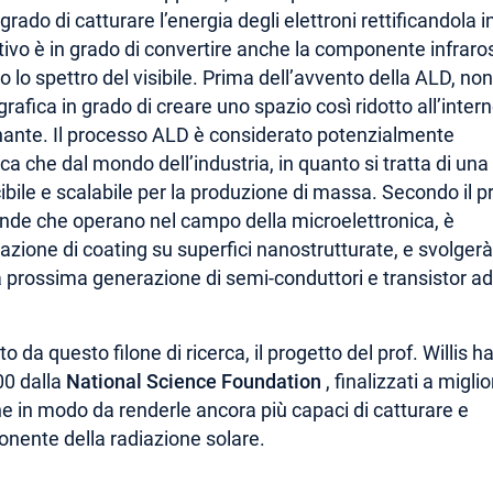
 grado di catturare l’energia degli elettroni rettificandola 
sitivo è in grado di convertire anche la componente infrar
to lo spettro del visibile. Prima dell’avvento della ALD, non
rafica in grado di creare uno spazio così ridotto all’intern
onante. Il processo ALD è considerato potenzialmente
ica che dal mondo dell’industria, in quanto si tratta di una
bile e scalabile per la produzione di massa. Secondo il pr
aziende che operano nel campo della microelettronica, è
zazione di coating su superfici nanostrutturate, e svolger
a prossima generazione di semi-conduttori e transistor ad
da questo filone di ricerca, il progetto del prof. Willis h
00 dalla
National Science Foundation
, finalizzati a migli
ne in modo da renderle ancora più capaci di catturare e
onente della radiazione solare.