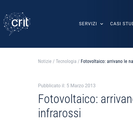
SERVIZI
CASI STU
Notizie
/
Tecnologia
/
Fotovoltaico: arrivano le n
Pubblicato il: 5 Marzo 2013
Fotovoltaico: arriva
infrarossi