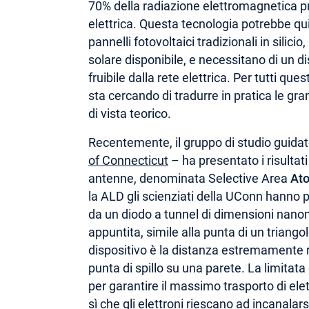
70% della radiazione elettromagnetica pr
elettrica. Questa tecnologia potrebbe qu
pannelli fotovoltaici tradizionali in silic
solare disponibile, e necessitano di un di
fruibile dalla rete elettrica. Per tutti que
sta cercando di tradurre in pratica le gra
di vista teorico.
Recentemente, il gruppo di studio guidat
of Connecticut
– ha presentato i risultat
antenne, denominata Selective Area
Ato
la ALD gli scienziati della UConn hanno po
da un diodo a tunnel di dimensioni nanom
appuntita, simile alla punta di un triang
dispositivo è la distanza estremamente ra
punta di spillo su una parete. La limitata
per garantire il massimo trasporto di elett
sì che gli elettroni riescano ad incanalars