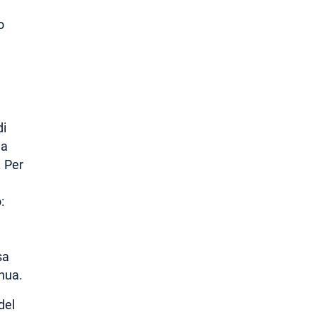
o
di
 a
. Per
:
sa
inua.
del