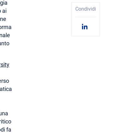
rgia
Condividi
 ai
one
forma
onale
unto
sity
erso
atica
 una
itico
di fa
a