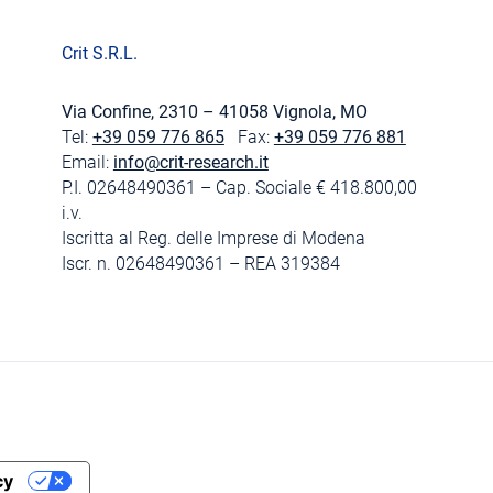
Crit S.R.L.
Via Confine, 2310 – 41058 Vignola, MO
Tel:
+39 059 776 865
Fax:
+39 059 776 881
Email:
info@crit-research.it
P.I. 02648490361 – Cap. Sociale € 418.800,00
i.v.
Iscritta al Reg. delle Imprese di Modena
Iscr. n. 02648490361 – REA 319384
cy