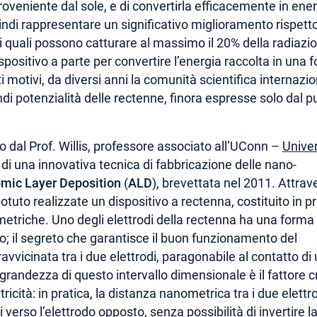
oveniente dal sole, e di convertirla efficacemente in ene
indi rappresentare un significativo miglioramento rispetto
io, i quali possono catturare al massimo il 20% della radiazi
spositivo a parte per convertire l’energia raccolta in una 
sti motivi, da diversi anni la comunità scientifica internazi
ndi potenzialità delle rectenne, finora espresse solo dal p
o dal Prof. Willis, professore associato all’UConn –
Univer
i di una innovativa tecnica di fabbricazione delle nano-
mic Layer Deposition
(
ALD
), brevettata nel 2011. Attrav
tuto realizzate un dispositivo a rectenna, costituito in pr
etriche. Uno degli elettrodi della rectenna ha una forma
olo; il segreto che garantisce il buon funzionamento del
vvicinata tra i due elettrodi, paragonabile al contatto di
 grandezza di questo intervallo dimensionale è il fattore cr
ricità: in pratica, la distanza nanometrica tra i due elettro
i verso l’elettrodo opposto, senza possibilità di invertire l