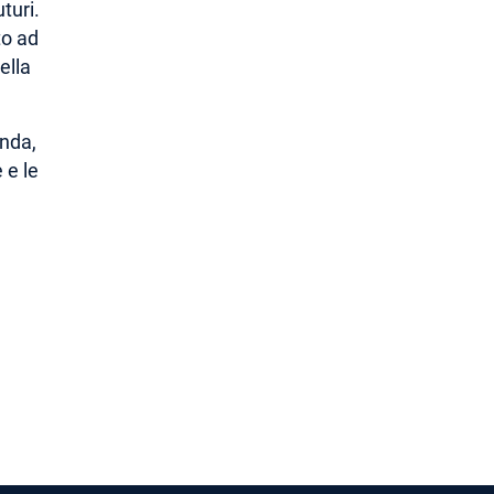
turi.
to ad
ella
enda,
 e le