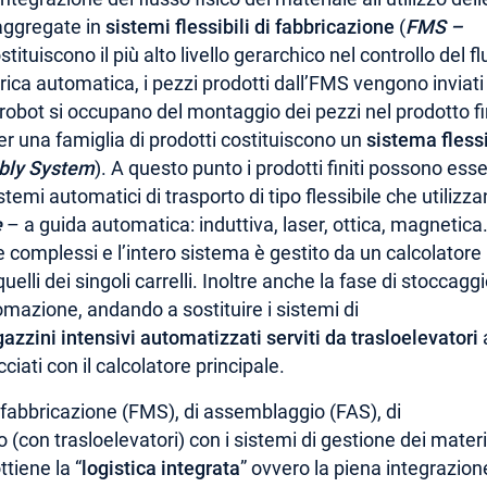
 aggregate in
sistemi flessibili di fabbricazione
(
FMS –
ostituiscono il più alto livello gerarchico nel controllo del f
rica automatica, i pezzi prodotti dall’FMS vengono inviati 
robot si occupano del montaggio dei pezzi nel prodotto fi
r una famiglia di prodotti costituiscono un
sistema fless
bly System
). A questo punto i prodotti finiti possono ess
stemi automatici di trasporto di tipo flessibile che utilizz
e
– a guida automatica: induttiva, laser, ottica, magnetica.
e complessi e l’intero sistema è gestito da un calcolatore
uelli dei singoli carrelli. Inoltre anche la fase di stoccagg
mazione, andando a sostituire i sistemi di
zzini intensivi automatizzati serviti da trasloelevatori
a
cciati con il calcolatore principale.
i fabbricazione (FMS), di assemblaggio (FAS), di
con trasloelevatori) con i sistemi di gestione dei materi
tiene la “
logistica integrata
” ovvero la piena integrazion