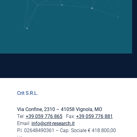
Crit S.R.L.
Via Confine, 2310 – 41058 Vignola, MO
Tel:
+39 059 776 865
Fax:
+39 059 776 881
Email:
info@crit-research.it
P.I. 02648490361 – Cap. Sociale € 418.800,00