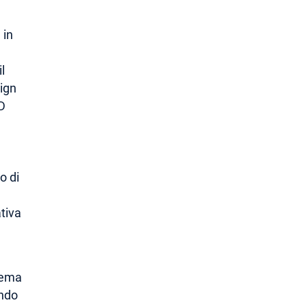
 in
l
ign
D
o di
tiva
stema
endo