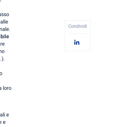
lusso
alle
Condividi
nale.
ibile
ere
ano
.).
io
 loro
ali e
e e