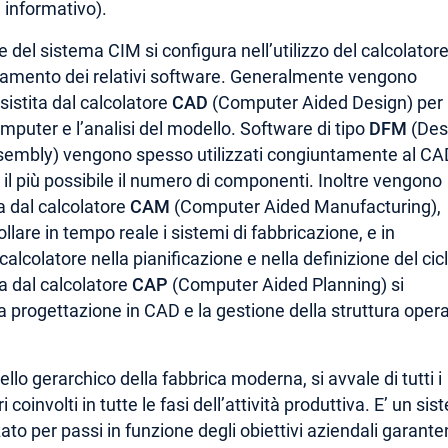
e informativo).
 del sistema CIM si configura nell’utilizzo del calcolatore
acciamento dei relativi software. Generalmente vengono
istita dal calcolatore
CAD
(Computer Aided Design) per i
omputer e l’analisi del modello. Software di tipo
DFM
(Des
sembly) vengono spesso utilizzati congiuntamente al CA
e il più possibile il numero di componenti. Inoltre vengono
ta dal calcolatore
CAM
(Computer Aided Manufacturing),
rollare in tempo reale i sistemi di fabbricazione, e in
calcolatore nella pianificazione e nella definizione del cicl
ta dal calcolatore
CAP
(Computer Aided Planning) si
a progettazione in CAD e la gestione della struttura opera
vello gerarchico della fabbrica moderna, si avvale di tutti i
coinvolti in tutte le fasi dell’attività produttiva. E’ un si
to per passi in funzione degli obiettivi aziendali garant