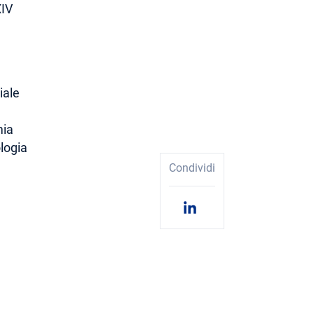
XIV
iale
mia
ologia
Condividi