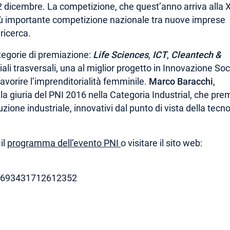
l 2 dicembre. La competizione, che quest’anno arriva alla 
iù importante competizione nazionale tra nuove imprese
ricerca.
tegorie di premiazione:
Life Sciences
,
ICT
,
Cleantech &
ali trasversali, una al miglior progetto in Innovazione Soc
favorire l’imprenditorialità femminile.
Marco Baracchi
,
lla giuria del PNI 2016 nella Categoria Industrial, che pre
uzione industriale, innovativi dal punto di vista della tecn
il
programma dell’evento PNI
o visitare il sito web:
95693431712612352