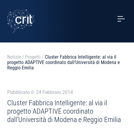
SERVIZI
CASI STUDIO
EVENTI
Notizie
/
Progetti
/
Cluster Fabbrica Intelligente: al via il
progetto ADAPTIVE coordinato dall’Università di Modena e
PROGETTI
Reggio Emilia
NOTIZIE
Pubblicato il: 24 Febbraio 2014
Cluster Fabbrica Intelligente: al via il
CHI SIAMO
progetto ADAPTIVE coordinato
dall’Università di Modena e Reggio Emilia
CONTATTI