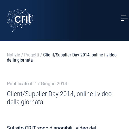
SERVIZI
CASI STUDIO
EVENTI
Notizie
/
Progetti
/
Client/Supplier Day 2014, online i video
della giornata
PROGETTI
NOTIZIE
Pubblicato il: 17 Giugno 2014
Client/Supplier Day 2014, online i video
della giornata
CHI SIAMO
CONTATTI
Sul sito CRIT sono disponibili i
video
del