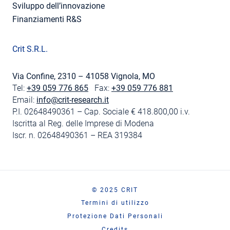
Sviluppo dell’innovazione
Finanziamenti R&S
Crit S.R.L.
Via Confine, 2310 – 41058 Vignola, MO
Tel:
+39 059 776 865
Fax:
+39 059 776 881
Email:
info@crit-research.it
P.I. 02648490361 – Cap. Sociale € 418.800,00 i.v.
Iscritta al Reg. delle Imprese di Modena
Iscr. n. 02648490361 – REA 319384
© 2025 CRIT
Termini di utilizzo
Protezione Dati Personali
Credits