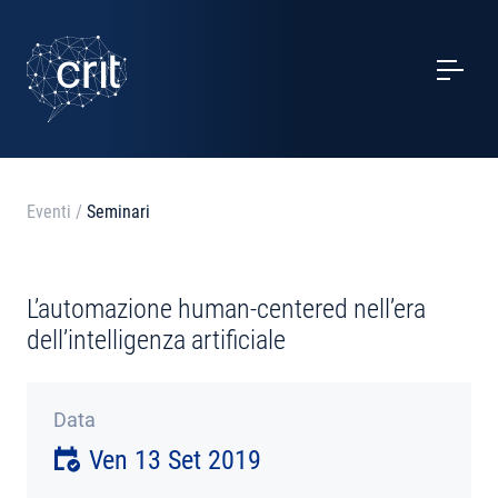
SERVIZI
CASI STUDIO
EVENTI
Eventi
/
Seminari
PROGETTI
L’automazione human-centered nell’era
NOTIZIE
dell’intelligenza artificiale
CHI SIAMO
Data
Ven 13 Set 2019
CONTATTI