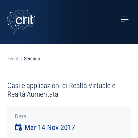
SERVIZI
CASI STUDIO
EVENTI
Eventi
/
Seminari
PROGETTI
Casi e applicazioni di Realtà Virtuale e
NOTIZIE
Realtà Aumentata
CHI SIAMO
Data
Mar 14 Nov 2017
CONTATTI