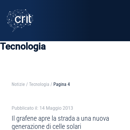
SERVIZI
CASI STUDIO
Tecnologia
EVENTI
PROGETTI
NOTIZIE
Notizie
/
Tecnologia
/
Pagina 4
CHI SIAMO
Pubblicato il: 14 Maggio 2013
Il grafene apre la strada a una nuova
AREA RISERVATA
generazione di celle solari