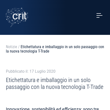
SERVIZI
CASI STUDIO
EVENTI
Notizie
/
Etichettatura e imballaggio in un solo passaggio con
la nuova tecnologia T-Trade
PROGETTI
NOTIZIE
Pubblicato il: 17 Luglio 2020
Etichettatura e imballaggio in un solo
passaggio con la nuova tecnologia T-Trade
CHI SIAMO
CONTATTI
Innovazione, sostenibilità ed efficienza: sono tre