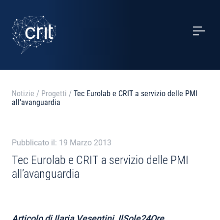
SERVIZI
CASI STUDIO
EVENTI
Notizie
/
Progetti
/
Tec Eurolab e CRIT a servizio delle PMI
all’avanguardia
PROGETTI
NOTIZIE
Pubblicato il: 19 Marzo 2013
Tec Eurolab e CRIT a servizio delle PMI
all’avanguardia
CHI SIAMO
CONTATTI
Articolo di Ilaria Vesentini, IlSole24Ore,