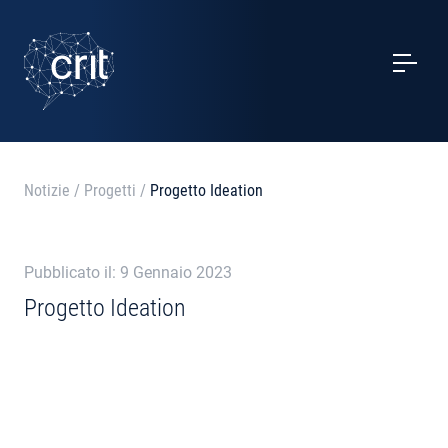
SERVIZI
CASI STUDIO
EVENTI
Notizie
/
Progetti
/
Progetto Ideation
PROGETTI
Pubblicato il: 9 Gennaio 2023
NOTIZIE
Progetto Ideation
CHI SIAMO
CONTATTI