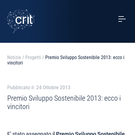
SERVIZI
CASI STUDIO
EVENTI
Notizie
/
Progetti
/
Premio Sviluppo Sostenibile 2013: ecco i
vincitori
PROGETTI
NOTIZIE
Pubblicato il: 24 Ottobre 2013
Premio Sviluppo Sostenibile 2013: ecco i
vincitori
CHI SIAMO
CONTATTI
E' stato assegnato il
Premio Sviluppo Sostenibile