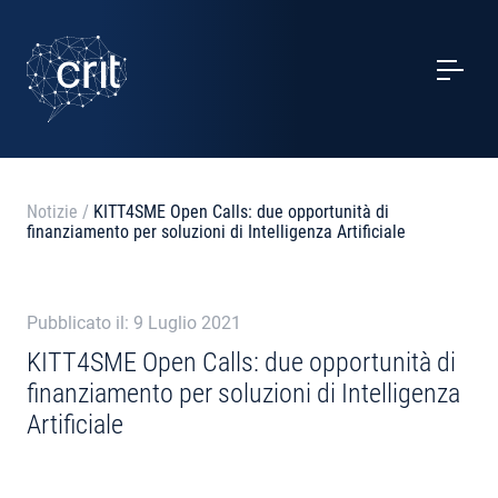
SERVIZI
CASI STUDIO
EVENTI
Notizie
/
KITT4SME Open Calls: due opportunità di
finanziamento per soluzioni di Intelligenza Artificiale
PROGETTI
NOTIZIE
Pubblicato il: 9 Luglio 2021
KITT4SME Open Calls: due opportunità di
finanziamento per soluzioni di Intelligenza
CHI SIAMO
Artificiale
CONTATTI