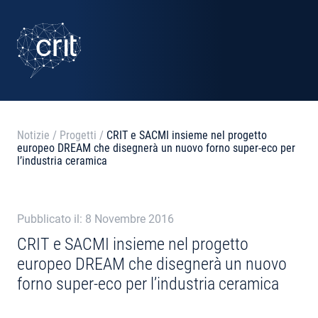
SERVIZI
CASI STUDIO
EVENTI
Notizie
/
Progetti
/
CRIT e SACMI insieme nel progetto
europeo DREAM che disegnerà un nuovo forno super-eco per
PROGETTI
l’industria ceramica
NOTIZIE
Pubblicato il: 8 Novembre 2016
CRIT e SACMI insieme nel progetto
CHI SIAMO
europeo DREAM che disegnerà un nuovo
forno super-eco per l’industria ceramica
CONTATTI