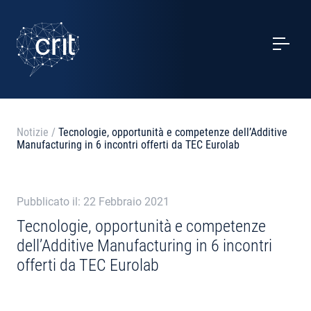
SERVIZI
CASI STUDIO
EVENTI
Notizie
/
Tecnologie, opportunità e competenze dell’Additive
Manufacturing in 6 incontri offerti da TEC Eurolab
PROGETTI
NOTIZIE
Pubblicato il: 22 Febbraio 2021
Tecnologie, opportunità e competenze
dell’Additive Manufacturing in 6 incontri
CHI SIAMO
offerti da TEC Eurolab
CONTATTI