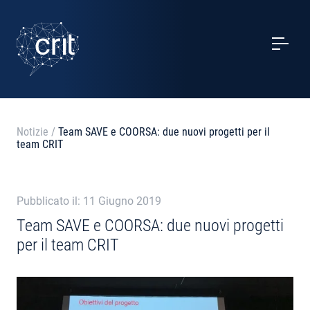
SERVIZI
CASI STUDIO
EVENTI
Notizie
/
Team SAVE e COORSA: due nuovi progetti per il
team CRIT
PROGETTI
NOTIZIE
Pubblicato il: 11 Giugno 2019
Team SAVE e COORSA: due nuovi progetti
per il team CRIT
CHI SIAMO
CONTATTI