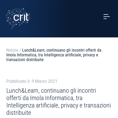
SERVIZI
CASI STUDIO
EVENTI
Notizie
/
Lunch&Learn, continuano gli incontri offerti da
Imola Informatica, tra Intelligenza artificiale, privacy e
PROGETTI
transazioni distribuite
NOTIZIE
Pubblicato il: 9 Marzo 2021
Lunch&Learn, continuano gli incontri
CHI SIAMO
offerti da Imola Informatica, tra
Intelligenza artificiale, privacy e transazioni
CONTATTI
distribuite