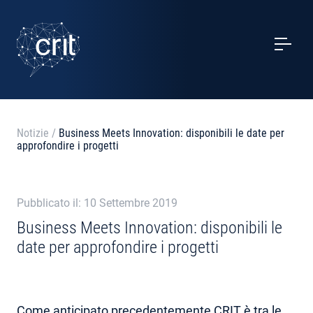
SERVIZI
CASI STUDIO
EVENTI
Notizie
/
Business Meets Innovation: disponibili le date per
approfondire i progetti
PROGETTI
NOTIZIE
Pubblicato il: 10 Settembre 2019
Business Meets Innovation: disponibili le
date per approfondire i progetti
CHI SIAMO
CONTATTI
Come
anticipato precedentemente
CRIT è tra le