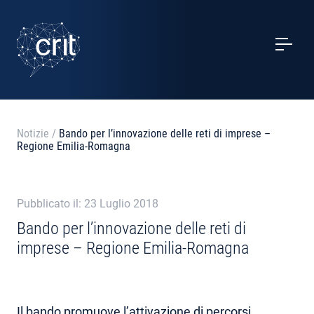
SERVIZI
CASI STUDIO
EVENTI
Notizie
/
Bando per l’innovazione delle reti di imprese –
Regione Emilia-Romagna
PROGETTI
NOTIZIE
Pubblicato il: 23 Luglio 2018
Bando per l’innovazione delle reti di
imprese – Regione Emilia-Romagna
CHI SIAMO
CONTATTI
Il
bando
promuove l’attivazione di percorsi