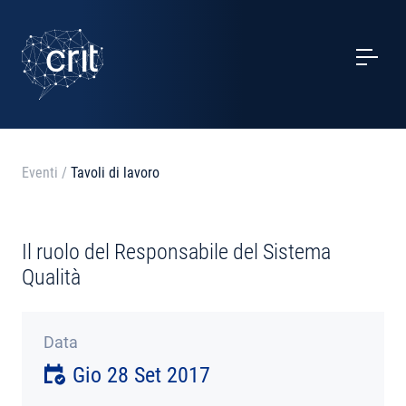
SERVIZI
CASI STUDIO
EVENTI
Eventi
/
Tavoli di lavoro
PROGETTI
Il ruolo del Responsabile del Sistema
NOTIZIE
Qualità
CHI SIAMO
Data
Gio 28 Set 2017
CONTATTI