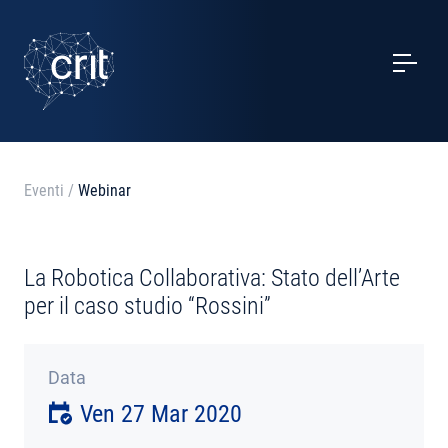
SERVIZI
CASI STUDIO
EVENTI
Eventi
/
Webinar
PROGETTI
La Robotica Collaborativa: Stato dell’Arte
NOTIZIE
per il caso studio “Rossini”
CHI SIAMO
Data
Ven 27 Mar 2020
CONTATTI