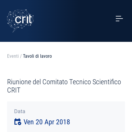
SERVIZI
CASI STUDIO
EVENTI
Eventi
/
Tavoli di lavoro
PROGETTI
Riunione del Comitato Tecnico Scientifico
NOTIZIE
CRIT
CHI SIAMO
Data
Ven 20 Apr 2018
CONTATTI