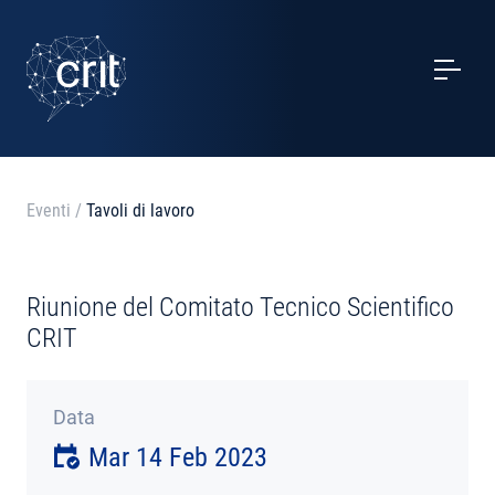
SERVIZI
CASI STUDIO
EVENTI
Eventi
/
Tavoli di lavoro
PROGETTI
Riunione del Comitato Tecnico Scientifico
NOTIZIE
CRIT
CHI SIAMO
Data
Mar 14 Feb 2023
CONTATTI