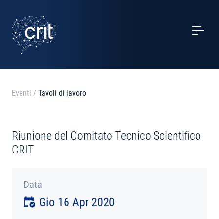
SERVIZI
CASI STUDIO
EVENTI
Eventi
/
Tavoli di lavoro
PROGETTI
Riunione del Comitato Tecnico Scientifico
NOTIZIE
CRIT
CHI SIAMO
Data
Gio 16 Apr 2020
CONTATTI