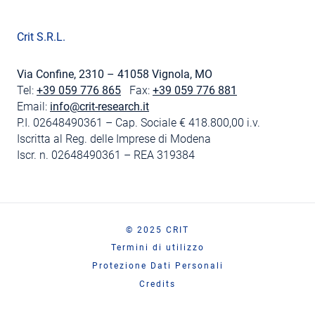
Crit S.R.L.
Via Confine, 2310 – 41058 Vignola, MO
Tel:
+39 059 776 865
Fax:
+39 059 776 881
Email:
info@crit-research.it
P.I. 02648490361 – Cap. Sociale € 418.800,00 i.v.
Iscritta al Reg. delle Imprese di Modena
Iscr. n. 02648490361 – REA 319384
© 2025 CRIT
Termini di utilizzo
Protezione Dati Personali
Credits