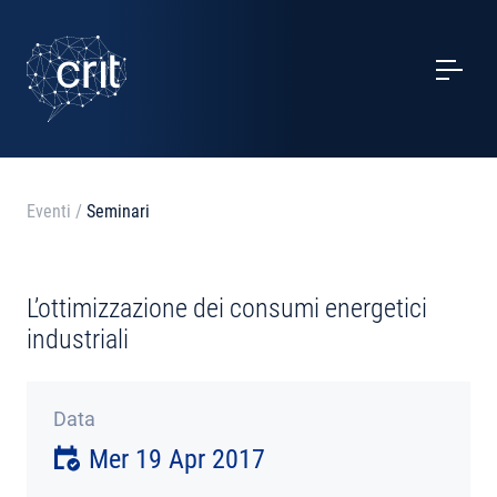
SERVIZI
CASI STUDIO
EVENTI
Eventi
/
Seminari
PROGETTI
L’ottimizzazione dei consumi energetici
NOTIZIE
industriali
CHI SIAMO
Data
Mer 19 Apr 2017
CONTATTI