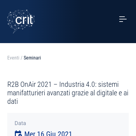
SERVIZI
CASI STUDIO
EVENTI
Eventi
/
Seminari
PROGETTI
R2B OnAir 2021 – Industria 4.0: sistemi
NOTIZIE
manifatturieri avanzati grazie al digitale e ai
dati
CHI SIAMO
Data
CONTATTI
Mer 16 Giu 2021