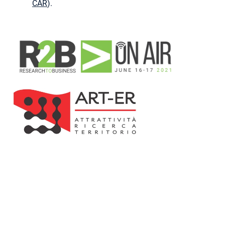
CAR
).