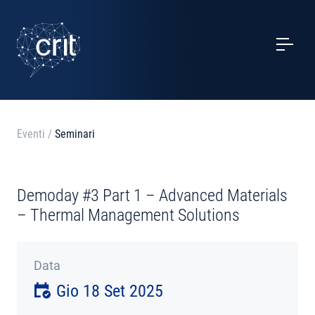
SERVIZI
CASI STUDIO
EVENTI
Eventi
/
Seminari
PROGETTI
Demoday #3 Part 1 – Advanced Materials
NOTIZIE
– Thermal Management Solutions
CHI SIAMO
Data
Gio 18 Set 2025
CONTATTI