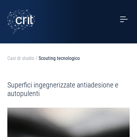
SERVIZI
CASI STUDIO
EVENTI
Casi di studio
/
Scouting tecnologico
PROGETTI
Superfici ingegnerizzate antiadesione e
NOTIZIE
autopulenti
CHI SIAMO
CONTATTI