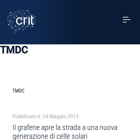
SERVIZI
CASI STUDIO
TMDC
EVENTI
PROGETTI
NOTIZIE
TMDC
CHI SIAMO
Pubblicato il: 14 Maggio 2013
Il grafene apre la strada a una nuova
AREA RISERVATA
generazione di celle solari