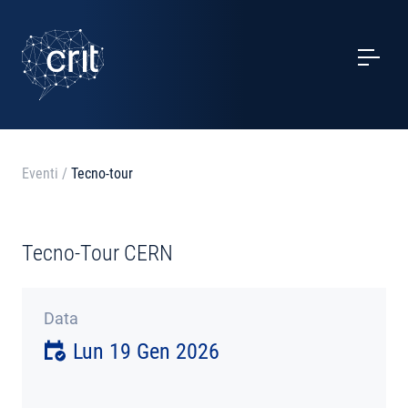
SERVIZI
CASI STUDIO
EVENTI
Eventi
/
Tecno-tour
PROGETTI
Tecno-Tour CERN
NOTIZIE
Data
CHI SIAMO
Lun 19 Gen 2026
CONTATTI