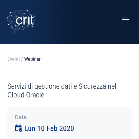
SERVIZI
CASI STUDIO
EVENTI
Eventi
/
Webinar
PROGETTI
Servizi di gestione dati e Sicurezza nel
NOTIZIE
Cloud Oracle
CHI SIAMO
Data
Lun 10 Feb 2020
CONTATTI