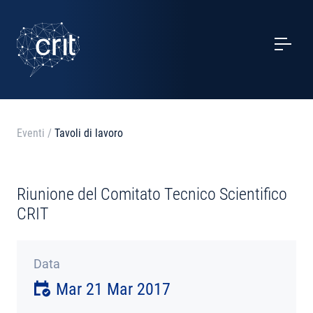
SERVIZI
CASI STUDIO
EVENTI
Eventi
/
Tavoli di lavoro
PROGETTI
Riunione del Comitato Tecnico Scientifico
NOTIZIE
CRIT
CHI SIAMO
Data
Mar 21 Mar 2017
CONTATTI