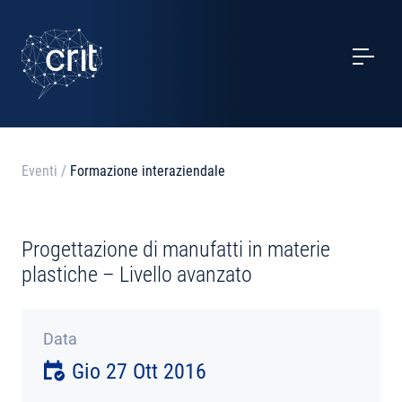
SERVIZI
CASI STUDIO
EVENTI
Eventi
/
Formazione interaziendale
PROGETTI
Progettazione di manufatti in materie
NOTIZIE
plastiche – Livello avanzato
CHI SIAMO
Data
Gio 27 Ott 2016
CONTATTI