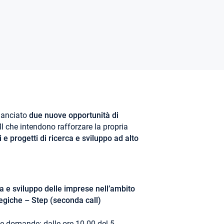
lanciato
due nuove opportunità di
 che intendono rafforzare la propria
 e progetti di ricerca e sviluppo ad alto
rca e sviluppo delle imprese nell’ambito
tegiche – Step (seconda call)
le domande: dalle ore 10.00 del 5