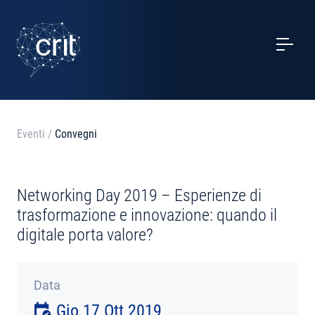
SERVIZI
CASI STUDIO
EVENTI
Eventi
/
Convegni
PROGETTI
Networking Day 2019 – Esperienze di
NOTIZIE
trasformazione e innovazione: quando il
digitale porta valore?
CHI SIAMO
Data
CONTATTI
Gio 17 Ott 2019