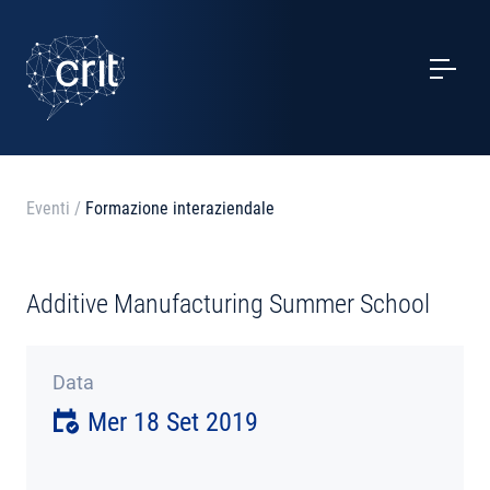
SERVIZI
CASI STUDIO
EVENTI
Eventi
/
Formazione interaziendale
PROGETTI
Additive Manufacturing Summer School
NOTIZIE
Data
CHI SIAMO
Mer 18 Set 2019
CONTATTI