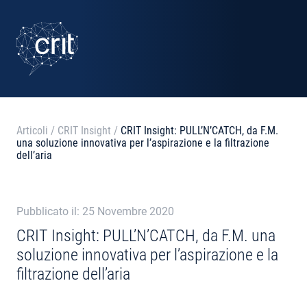
SERVIZI
CASI STUDIO
EVENTI
Articoli
/
CRIT Insight
/
CRIT Insight: PULL’N’CATCH, da F.M.
una soluzione innovativa per l’aspirazione e la filtrazione
PROGETTI
dell’aria
NOTIZIE
Pubblicato il: 25 Novembre 2020
CRIT Insight: PULL’N’CATCH, da F.M. una
CHI SIAMO
soluzione innovativa per l’aspirazione e la
filtrazione dell’aria
CONTATTI