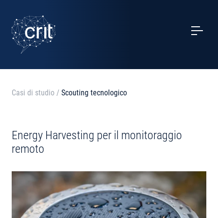
SERVIZI
CASI STUDIO
EVENTI
Casi di studio
/
Scouting tecnologico
PROGETTI
Energy Harvesting per il monitoraggio
NOTIZIE
remoto
CHI SIAMO
CONTATTI