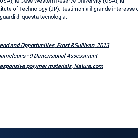
USA), la Case Western Reserve University (USA), la
itute of Technology (JP), testimonia il grande interesse 
iguardi di questa tecnologia.
d and Opportunities, Frost &Sullivan, 2013
hameleons - 9 Dimensional Assessment
-responsive polymer materials, Nature.com