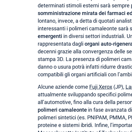
determinati stimoli esterni sarà sempre 
somministrazione mirata dei farmaci ed 
lontano, invece, a detta di quotati anali
interessanti i polimeri camaleonte sarà s
emergenti
in diversi settori industriali.
rappresentata dagli
organi auto-rigenera
decenni grazie alla convergenza delle se
stampa 3D. La presenza di polimeri cama
danno o usura potrà infatti ridurre drast
compatibili gli organi artificiali con l’a
Alcune aziende come
Fuji Xerox
(JP),
La
attualmente sviluppando specifici polime
all’automotive, fino alla cura della perso
polimeri camaleonte
in fase avanzata d
polimeri sintetici (es. PNIPAM, PMMA, P
proteine e sistemi ibridi. Infine, l’import