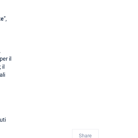
te
”,
,
er il
; il
ali
uti
Share