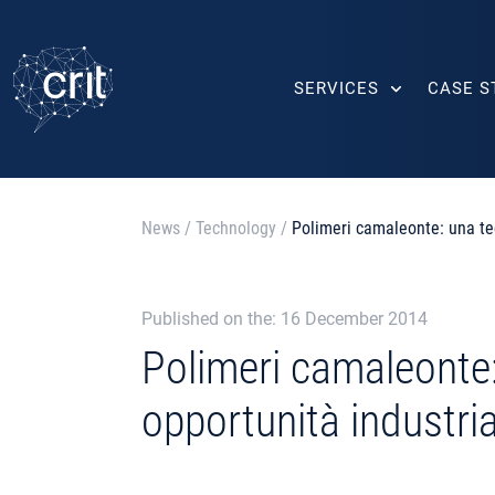
SERVICES
CASE S
News
/
Technology
/
Polimeri camaleonte: una te
Published on the: 16 December 2014
Polimeri camaleonte
opportunità industria