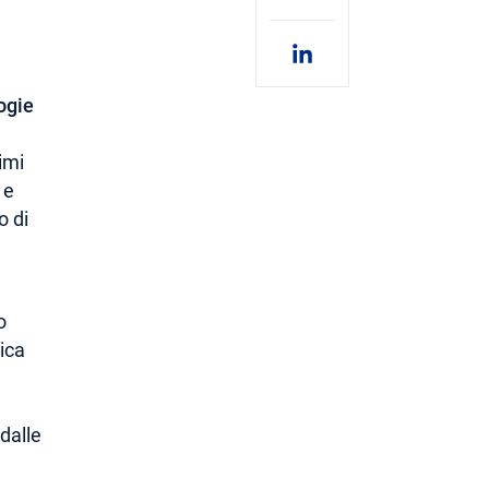
ogie
imi
 e
o di
o
ica
i
dalle