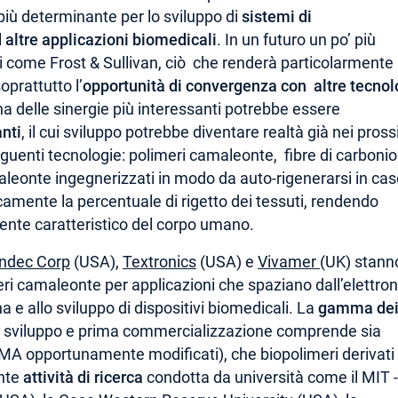
più determinante per lo sviluppo di
sistemi di
altre applicazioni biomedicali
. In un futuro un po’ più
sti come Frost & Sullivan, ciò che renderà particolarmente
oprattutto l’
opportunità di convergenza con altre tecnol
 Una delle sinergie più interessanti potrebbe essere
nti
, il cui sviluppo potrebbe diventare realtà già nei pross
guenti tecnologie: polimeri camaleonte, fibre di carbonio
leonte ingegnerizzati in modo da auto-rigenerarsi in cas
icamente la percentuale di rigetto dei tessuti, rendendo
mbiente caratteristico del corpo umano.
ndec Corp
(USA),
Textronics
(USA) e
Vivamer
(UK) stann
ri camaleonte per applicazioni che spaziano dall’elettron
na e allo sviluppo di dispositivi biomedicali. La
gamma de
i sviluppo e prima commercializzazione comprende sia
MA opportunamente modificati), che biopolimeri derivati 
ante
attività di ricerca
condotta da università come il MIT -