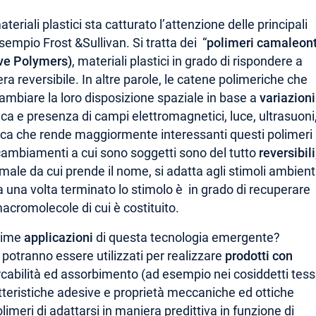
iali plastici sta catturato l’attenzione delle principali
empio Frost &Sullivan. Si tratta dei “
polimeri camaleon
ve Polymers)
, materiali plastici in grado di rispondere a
ra reversibile. In altre parole, le catene polimeriche che
ambiare la loro disposizione spaziale in base a
variazioni
ca e presenza di campi elettromagnetici, luce, ultrasuoni
tica che rende maggiormente interessanti questi polimeri p
 cambiamenti a cui sono soggetti sono del tutto
reversibili
ale da cui prende il nome, si adatta agli stimoli ambient
 una volta terminato lo stimolo è in grado di recuperare
acromolecole di cui è costituito.
ssime
applicazioni
di questa tecnologia emergente?
 potranno essere utilizzati per realizzare
prodotti con
cabilità ed assorbimento (ad esempio nei cosiddetti tess
atteristiche adesive e proprietà meccaniche ed ottiche
polimeri di adattarsi in maniera predittiva in funzione di