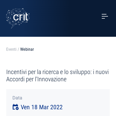
SERVIZI
CASI STUDIO
EVENTI
Eventi
/
Webinar
PROGETTI
Incentivi per la ricerca e lo sviluppo: i nuovi
NOTIZIE
Accordi per l’Innovazione
CHI SIAMO
Data
Ven 18 Mar 2022
CONTATTI