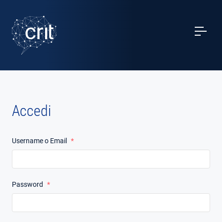
SERVIZI
CASI STUDIO
EVENTI
Accedi
PROGETTI
Username o Email
*
NOTIZIE
CHI SIAMO
Password
*
CONTATTI