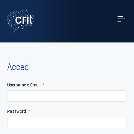
SERVIZI
CASI STUDIO
EVENTI
Accedi
PROGETTI
Username o Email
*
NOTIZIE
CHI SIAMO
Password
*
CONTATTI